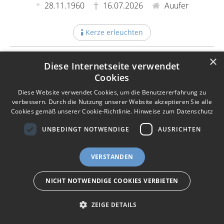
28.11.1960
16.07.2026
Auufer
Kerze erleuchten
×
Diese Internetseite verwendet
Cookies
Diese Website verwendet Cookies, um die Benutzererfahrung zu
Ilse Bülk (geb. Erichsen)
verbessern. Durch die Nutzung unserer Website akzeptieren Sie alle
Cookies gemäß unserer Cookie-Richtlinie.
Hinweise zum Datenschutz
21.10.1925
09.07.2026
Neumünster
UNBEDINGT NOTWENDIGE
AUSRICHTEN
Kerze erleuchten
Impressum
Nutzungsbedingungen
Datenschutz
AGB
VERSTANDEN
I
Barrierefreiheit
Barriere melden
Accessibility-Modus aktivieren
I
m
Kontrastmodus aktivieren
NICHT NOTWENDIGE COOKIES VERBIETEN
m
A
eigenes Gedenkportal erstellen
K
c
o
Vertrag widerrufen
c
ZEIGE DETAILS
Ingo Rathje
n
e
Gedenkportal erstellen
t
s