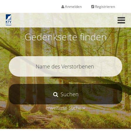
Anmelden
Registrieren
M
e
n
Gedenkseite finden
ü
Suchen
erweiterte Suche