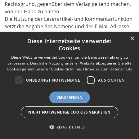
Rechtsgrund, gegenüber dem Verlag geltend machen,
von der Hand zu halten.
Die Nutzung der Leserartikel- und Kommentarfunktion
setzt die Angabe des Namens und der E-Mail-Adresse
voraus. Voraussetzung für die Veröffentlichung von
×
Diese Internetseite verwendet
Leserartikeln ist zudem die Angabe des Vor- und
Cookies
Nachnamens sowie der postalischen Adresse. Die
postalische Adresse wird ausschließlich für eventuelle
Diese Website verwendet Cookies, um die Benutzererfahrung zu
redaktionelle Rückfragen benötigt. Die Nutzung der
verbessern. Durch die Nutzung unserer Website akzeptieren Sie alle
Cookies gemäß unserer Cookie-Richtlinie.
Hinweise zum Datenschutz
Leserartikel- und Kommentarfunktion darf nicht zu
geschäftlichen, gewerblichen oder sonstigen
UNBEDINGT NOTWENDIGE
AUSRICHTEN
kommerziellen Zwecken oder Versendung
unerwünschter Werbung genutzt werden. Es ist
Impressum
Nutzungsbedingungen
Datenschutz
AGB
VERSTANDEN
untersagt, Inhalte oder Abbildungen einzustellen, die
I
Barrierefreiheit
Barriere melden
Accessibility-Modus aktivieren
I
m
Kontrastmodus aktivieren
die Rechte Dritter verletzen und/oder gegen geltendes
NICHT NOTWENDIGE COOKIES VERBIETEN
m
A
eigenes Gedenkportal erstellen
Zivil- oder Strafrecht verstoßen. Äußerungen in
K
c
Leserkommentaren oder Leserartikel geben nicht die
o
Vertrag widerrufen
c
ZEIGE DETAILS
n
e
Auffassung des Verlages wieder. Der Verlag macht sich
Gedenkportal erstellen
t
s
den Inhalt nicht zu Eigen.