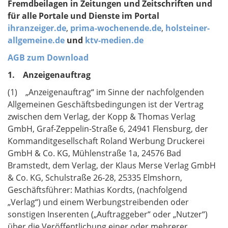
Fremdbeilagen in Zeitungen und Zeitschriften und
für alle Portale und Dienste im Portal
ihranzeiger.de
,
prima-wochenende.de
,
holsteiner-
allgemeine.de
und
ktv-medien.de
AGB zum Download
1. Anzeigenauftrag
(1) „Anzeigenauftrag“ im Sinne der nachfolgenden
Allgemeinen Geschäftsbedingungen ist der Vertrag
zwischen dem Verlag, der Kopp & Thomas Verlag
GmbH, Graf-Zeppelin-Straße 6, 24941 Flensburg, der
Kommanditgesellschaft Roland Werbung Druckerei
GmbH & Co. KG, Mühlenstraße 1a, 24576 Bad
Bramstedt, dem Verlag, der Klaus Merse Verlag GmbH
& Co. KG, Schulstraße 26-28, 25335 Elmshorn,
Geschäftsführer: Mathias Kordts, (nachfolgend
„Verlag“) und einem Werbungstreibenden oder
sonstigen Inserenten („Auftraggeber“ oder „Nutzer“)
über die Veröffentlichung einer oder mehrerer