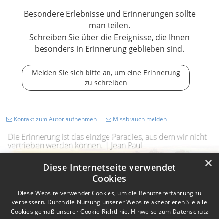
Besondere Erlebnisse und Erinnerungen sollte
man teilen.
Schreiben Sie über die Ereignisse, die Ihnen
besonders in Erinnerung geblieben sind.
Melden Sie sich bitte an, um eine Erinnerung
zu schreiben
Kontakt zum Autor aufnehmen
Missbrauch melden
Die Erinnerung ist das einzige Paradies, aus dem wir nicht
vertrieben werden können. | Jean Paul
×
Diese Internetseite verwendet
Cookies
Diese Website verwendet Cookies, um die Benutzererfahrung zu
verbessern. Durch die Nutzung unserer Website akzeptieren Sie alle
Cookies gemäß unserer Cookie-Richtlinie.
Hinweise zum Datenschutz