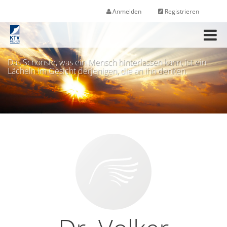
Anmelden
Registrieren
M
e
n
Das Schönste, was ein Mensch hinterlassen kann, ist ein
ü
Lächeln im Gesicht derjenigen, die an ihn denken.