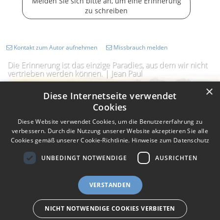
Melden Sie sich bitte an, um eine Erinnerung
zu schreiben
Kontakt zum Autor aufnehmen
Missbrauch melden
Die Erinnerung ist das einzige Paradies, aus dem wir nicht
vertrieben werden können. | Jean Paul
×
Diese Internetseite verwendet
Cookies
Diese Website verwendet Cookies, um die Benutzererfahrung zu
verbessern. Durch die Nutzung unserer Website akzeptieren Sie alle
Cookies gemäß unserer Cookie-Richtlinie.
Hinweise zum Datenschutz
UNBEDINGT NOTWENDIGE
AUSRICHTEN
Impressum
Nutzungsbedingungen
Datenschutz
AGB
VERSTANDEN
I
Barrierefreiheit
Barriere melden
Accessibility-Modus aktivieren
I
m
Kontrastmodus aktivieren
NICHT NOTWENDIGE COOKIES VERBIETEN
m
A
eigenes Gedenkportal erstellen
K
c