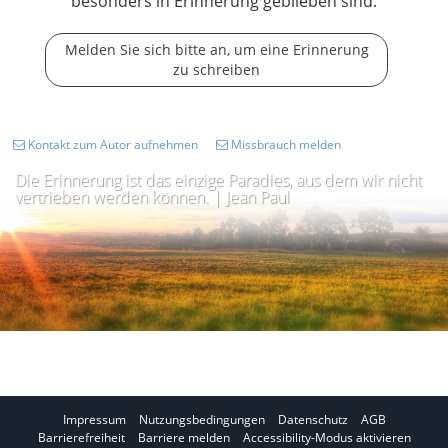
besonders in Erinnerung geblieben sind.
Melden Sie sich bitte an, um eine Erinnerung
zu schreiben
Kontakt zum Autor aufnehmen
Missbrauch melden
Die Erinnerung ist das einzige Paradies, aus dem wir nicht
vertrieben werden können. | Jean Paul
Impressum
Nutzungsbedingungen
Datenschutz
AGB
I
Barrierefreiheit
Barriere melden
Accessibility-Modus aktivieren