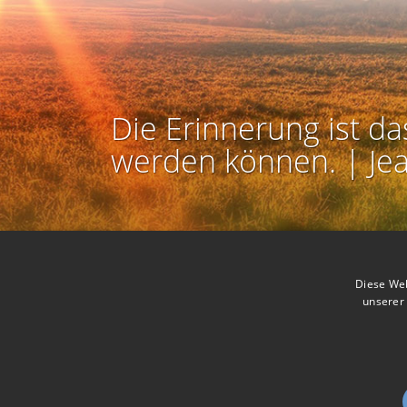
Die Erinnerung ist da
werden können. | Je
Kontakt zum Autor aufnehmen
Missbrauch melden
Diese Web
unserer 
Nutzbarkeit:
Barr