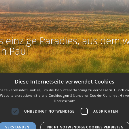
s einzige Paradies, aus dem w
an Paul
Diese Internetseite verwendet Cookies
site verwendet Cookies, um die Benutzererfahrung zu verbessern. Durch d
Website akzeptieren Sie alle Cookies gemäß unserer Cookie-Richtlinie.
Hinw
Datenschutz
UNBEDINGT NOTWENDIGE
AUSRICHTEN
Rechtliches:
Impressum
-
Nutzungsbedingungen
-
Datenschutz
-
AG
I
I
ierefreiheit
-
Barriere melden
-
Accessibility-Modus aktivieren
-
Kontr
VERSTANDEN
NICHT NOTWENDIGE COOKIES VERBIETEN
m
m
Nützliches:
eigenes Gedenkportal erstellen