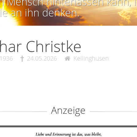
n Mensch hinterlassen kann, i
ie an ihn denken.
har Christke
.1936
24.05.2026
Kellinghusen
Anzeige