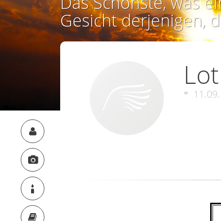
Das Schönste, was ei
Gesicht derjenigen, d
Lot
11.09