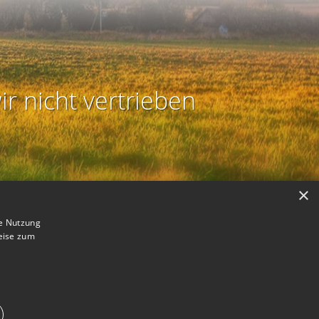
ir nicht vertrieben
×
ie Nutzung
eise zum
B
astmodus aktivieren