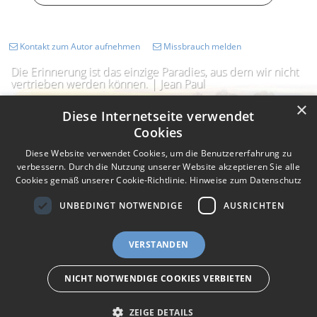
Kontakt zum Autor aufnehmen
Missbrauch melden
Die Erinnerung ist das einzige Paradies, aus dem wir nicht
vertrieben werden können. | Jean Paul
×
Diese Internetseite verwendet
Cookies
Diese Website verwendet Cookies, um die Benutzererfahrung zu
verbessern. Durch die Nutzung unserer Website akzeptieren Sie alle
Cookies gemäß unserer Cookie-Richtlinie.
Hinweise zum Datenschutz
UNBEDINGT NOTWENDIGE
AUSRICHTEN
Impressum
Nutzungsbedingungen
Datenschutz
AGB
VERSTANDEN
I
Barrierefreiheit
Barriere melden
Accessibility-Modus aktivieren
I
m
Kontrastmodus aktivieren
NICHT NOTWENDIGE COOKIES VERBIETEN
m
A
eigenes Gedenkportal erstellen
K
c
o
Vertrag widerrufen
c
ZEIGE DETAILS
n
e