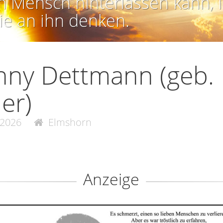
n Mensch hinterlassen kann, i
ie an ihn denken.
ny Dettmann (geb.
ler)
.2026
Elmshorn
Anzeige