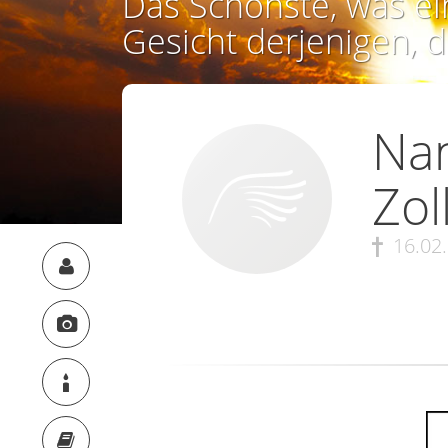
Das Schönste, was ei
Gesicht derjenigen, d
Nan
Zol
16.02