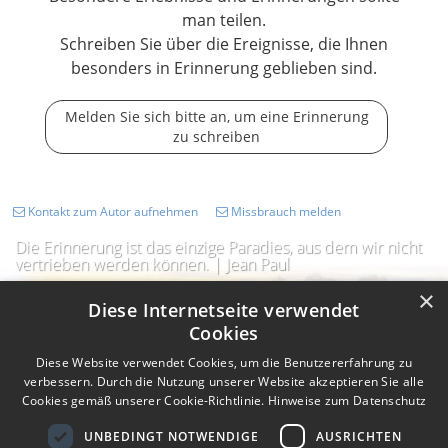
man teilen.
Schreiben Sie über die Ereignisse, die Ihnen
besonders in Erinnerung geblieben sind.
Melden Sie sich bitte an, um eine Erinnerung
zu schreiben
Kontakt zum Autor aufnehmen
Missbrauch melden
Die Erinnerung ist das einzige Paradies, aus dem wir nicht
vertrieben werden können. | Jean Paul
×
Diese Internetseite verwendet
Cookies
Diese Website verwendet Cookies, um die Benutzererfahrung zu
verbessern. Durch die Nutzung unserer Website akzeptieren Sie alle
Cookies gemäß unserer Cookie-Richtlinie.
Hinweise zum Datenschutz
UNBEDINGT NOTWENDIGE
AUSRICHTEN