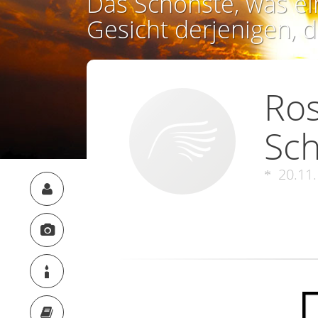
Das Schönste, was ei
Gesicht derjenigen, d
Ros
Sc
20.11