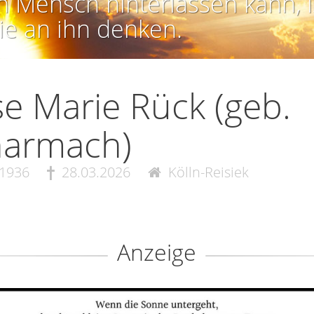
n Mensch hinterlassen kann, i
ie an ihn denken.
e Marie Rück (geb.
harmach)
.1936
28.03.2026
Kölln-Reisiek
Anzeige