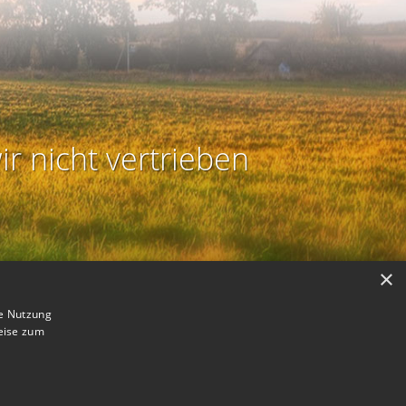
ir nicht vertrieben
×
ie Nutzung
eise zum
B