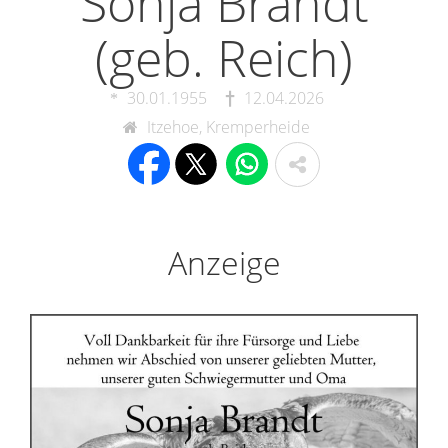
Sonja Brandt
(geb. Reich)
30.01.1955
12.04.2026
Itzehoe, Kremperheide
Anzeige