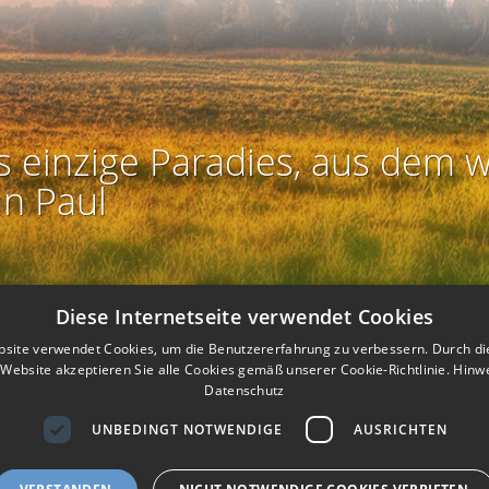
s einzige Paradies, aus dem w
an Paul
Diese Internetseite verwendet Cookies
site verwendet Cookies, um die Benutzererfahrung zu verbessern. Durch d
Website akzeptieren Sie alle Cookies gemäß unserer Cookie-Richtlinie.
Hinw
Datenschutz
UNBEDINGT NOTWENDIGE
AUSRICHTEN
Rechtliches:
Impressum
-
Nutzungsbedingungen
-
Datenschutz
-
AG
I
I
ierefreiheit
-
Barriere melden
-
Accessibility-Modus aktivieren
-
Kontr