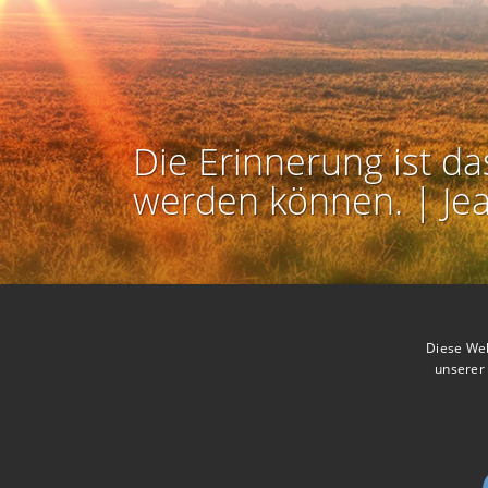
Die Erinnerung ist da
werden können. | Je
Kontakt zum Autor aufnehmen
Missbrauch melden
Diese Web
unserer 
Nutzbarkeit:
Barr