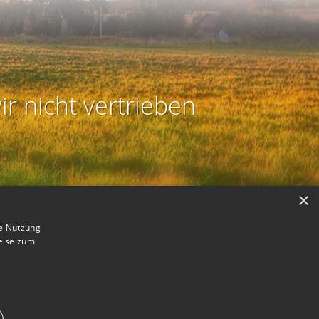
ir nicht vertrieben
×
ie Nutzung
eise zum
B
astmodus aktivieren