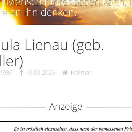
n Mensch hinterlassen kann, i
ie an ihn denken.
ula Lienau (geb.
ler)
.1936
19.03.2026
Kollmar
Anzeige