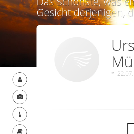
Das Schönste, was ei
Gesicht derjenigen, d
Urs
Mül
22.07