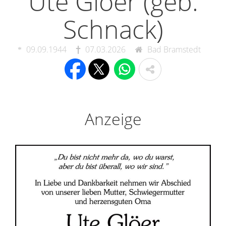
Ute Glöer (geb.
Schnack)
09.09.1944
07.03.2026
Bad Bramstedt
Anzeige