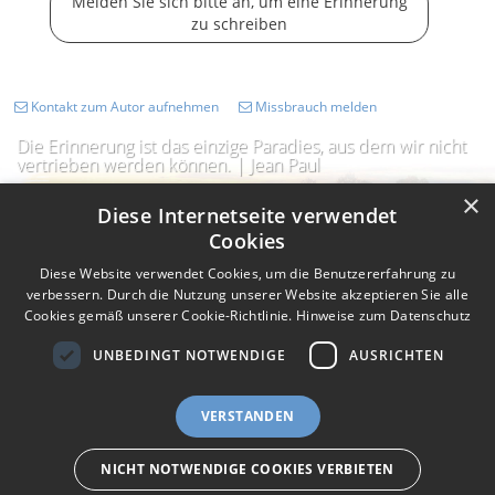
Melden Sie sich bitte an, um eine Erinnerung
zu schreiben
Kontakt zum Autor aufnehmen
Missbrauch melden
Die Erinnerung ist das einzige Paradies, aus dem wir nicht
vertrieben werden können. | Jean Paul
×
Diese Internetseite verwendet
Cookies
Diese Website verwendet Cookies, um die Benutzererfahrung zu
verbessern. Durch die Nutzung unserer Website akzeptieren Sie alle
Cookies gemäß unserer Cookie-Richtlinie.
Hinweise zum Datenschutz
UNBEDINGT NOTWENDIGE
AUSRICHTEN
Impressum
Nutzungsbedingungen
Datenschutz
AGB
VERSTANDEN
I
Barrierefreiheit
Barriere melden
Accessibility-Modus aktivieren
I
m
Kontrastmodus aktivieren
NICHT NOTWENDIGE COOKIES VERBIETEN
m
A
eigenes Gedenkportal erstellen
K
c