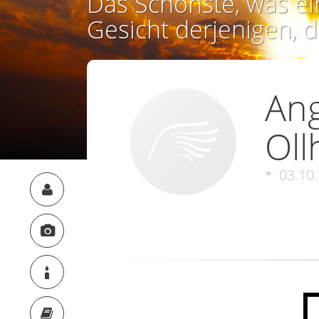
Das Schönste, was ei
Gesicht derjenigen, d
Ang
Oll
03.10