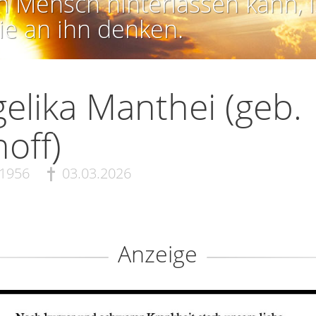
n Mensch hinterlassen kann, i
ie an ihn denken.
elika Manthei (geb.
hoff)
.1956
03.03.2026
Anzeige