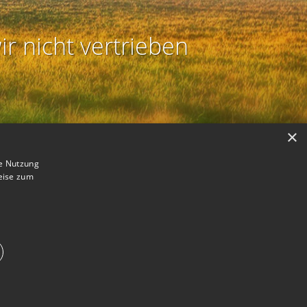
ir nicht vertrieben
×
ie Nutzung
eise zum
B
astmodus aktivieren