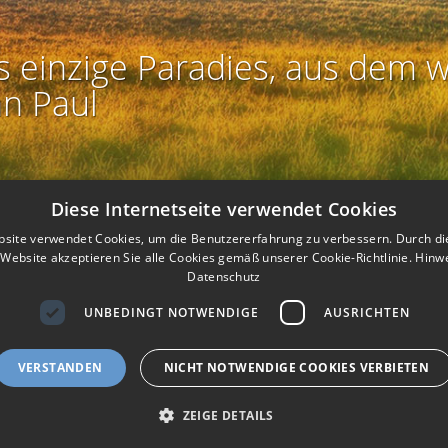
s einzige Paradies, aus dem w
an Paul
Diese Internetseite verwendet Cookies
site verwendet Cookies, um die Benutzererfahrung zu verbessern. Durch d
Website akzeptieren Sie alle Cookies gemäß unserer Cookie-Richtlinie.
Hinw
Datenschutz
UNBEDINGT NOTWENDIGE
AUSRICHTEN
Rechtliches:
Impressum
-
Nutzungsbedingungen
-
Datenschutz
-
AG
I
I
ierefreiheit
-
Barriere melden
-
Accessibility-Modus aktivieren
-
Kontr
VERSTANDEN
NICHT NOTWENDIGE COOKIES VERBIETEN
m
m
Nützliches:
eigenes Gedenkportal erstellen
A
K
Vertrag widerrufen
ZEIGE DETAILS
c
o
Gedenkportal erstellen
c
n