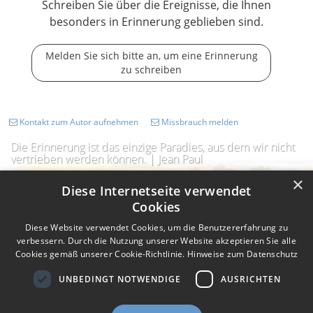
Schreiben Sie über die Ereignisse, die Ihnen
besonders in Erinnerung geblieben sind.
Melden Sie sich bitte an, um eine Erinnerung
zu schreiben
Kontakt zum Autor aufnehmen
Missbrauch melden
Die Erinnerung ist das einzige Paradies, aus dem wir nicht
vertrieben werden können. | Jean Paul
×
Diese Internetseite verwendet
Cookies
Diese Website verwendet Cookies, um die Benutzererfahrung zu
verbessern. Durch die Nutzung unserer Website akzeptieren Sie alle
Cookies gemäß unserer Cookie-Richtlinie.
Hinweise zum Datenschutz
UNBEDINGT NOTWENDIGE
AUSRICHTEN