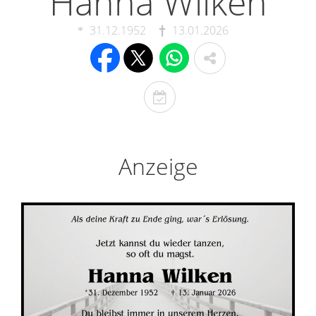
Hanna Wilken
31.12.1952
13.01.2026
T
o
d
e
Anzeige
s
t
a
g
e
r
i
n
n
e