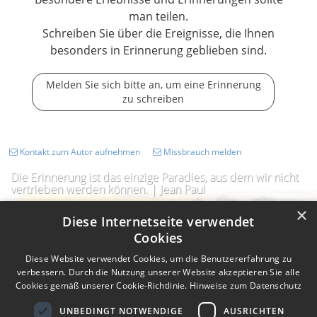
man teilen.
Schreiben Sie über die Ereignisse, die Ihnen
besonders in Erinnerung geblieben sind.
Melden Sie sich bitte an, um eine Erinnerung
zu schreiben
Kontakt zum Autor aufnehmen
Missbrauch melden
Die Erinnerung ist das einzige Paradies, aus dem wir nicht
vertrieben werden können. | Jean Paul
×
Diese Internetseite verwendet
Cookies
Diese Website verwendet Cookies, um die Benutzererfahrung zu
verbessern. Durch die Nutzung unserer Website akzeptieren Sie alle
Cookies gemäß unserer Cookie-Richtlinie.
Hinweise zum Datenschutz
UNBEDINGT NOTWENDIGE
AUSRICHTEN