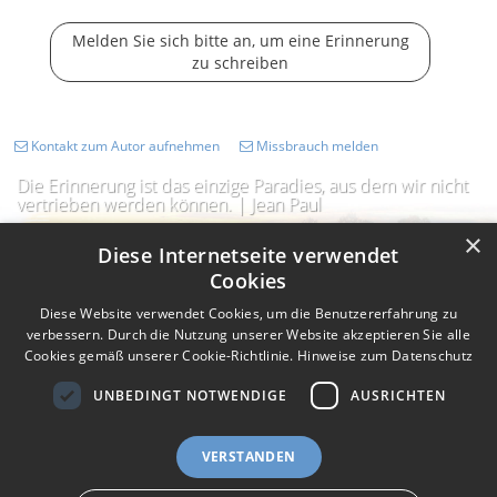
Melden Sie sich bitte an, um eine Erinnerung
zu schreiben
Kontakt zum Autor aufnehmen
Missbrauch melden
Die Erinnerung ist das einzige Paradies, aus dem wir nicht
vertrieben werden können. | Jean Paul
×
Diese Internetseite verwendet
Cookies
Diese Website verwendet Cookies, um die Benutzererfahrung zu
verbessern. Durch die Nutzung unserer Website akzeptieren Sie alle
Cookies gemäß unserer Cookie-Richtlinie.
Hinweise zum Datenschutz
UNBEDINGT NOTWENDIGE
AUSRICHTEN
Impressum
Nutzungsbedingungen
Datenschutz
AGB
VERSTANDEN
I
Barrierefreiheit
Barriere melden
Accessibility-Modus aktivieren
I
m
Kontrastmodus aktivieren