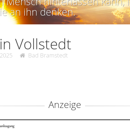
n Mensch hinterlassen kann, i
ie an ihn denken.
in Vollstedt
.2025
Bad Bramstedt
Anzeige