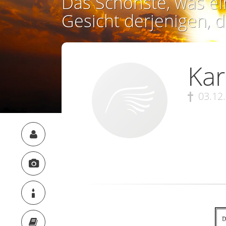
Das Schönste, was ei
Gesicht derjenigen, d
Kar
03.12