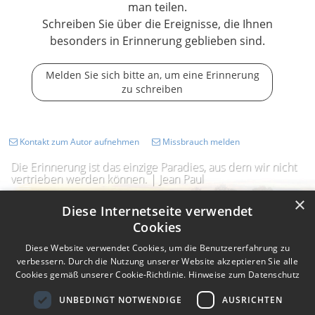
man teilen.
Schreiben Sie über die Ereignisse, die Ihnen
besonders in Erinnerung geblieben sind.
Melden Sie sich bitte an, um eine Erinnerung
zu schreiben
Kontakt zum Autor aufnehmen
Missbrauch melden
Die Erinnerung ist das einzige Paradies, aus dem wir nicht
vertrieben werden können. | Jean Paul
×
Diese Internetseite verwendet
Cookies
Diese Website verwendet Cookies, um die Benutzererfahrung zu
verbessern. Durch die Nutzung unserer Website akzeptieren Sie alle
Cookies gemäß unserer Cookie-Richtlinie.
Hinweise zum Datenschutz
UNBEDINGT NOTWENDIGE
AUSRICHTEN