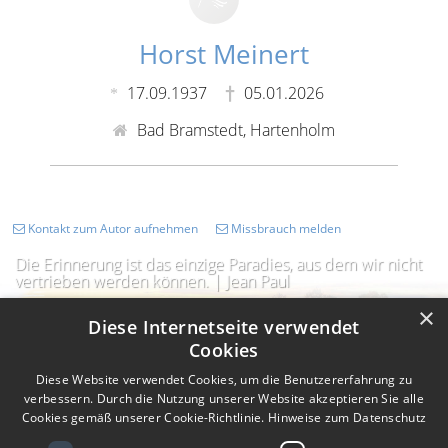
Horst Meinert
17.09.1937
05.01.2026
Bad Bramstedt, Hartenholm
Kontakt zum Autor aufnehmen
Missbrauch melden
Die Erinnerung ist das einzige Paradies, aus dem wir nicht
vertrieben werden können. | Jean Paul
×
Diese Internetseite verwendet
Cookies
Diese Website verwendet Cookies, um die Benutzererfahrung zu
verbessern. Durch die Nutzung unserer Website akzeptieren Sie alle
Cookies gemäß unserer Cookie-Richtlinie.
Hinweise zum Datenschutz