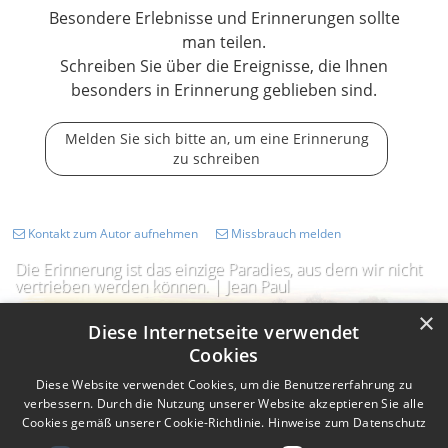
Besondere Erlebnisse und Erinnerungen sollte
man teilen.
Schreiben Sie über die Ereignisse, die Ihnen
besonders in Erinnerung geblieben sind.
Melden Sie sich bitte an, um eine Erinnerung
zu schreiben
Kontakt zum Autor aufnehmen
Missbrauch melden
Die Erinnerung ist das einzige Paradies, aus dem wir nicht
vertrieben werden können. | Jean Paul
×
Diese Internetseite verwendet
Cookies
Diese Website verwendet Cookies, um die Benutzererfahrung zu
verbessern. Durch die Nutzung unserer Website akzeptieren Sie alle
Cookies gemäß unserer Cookie-Richtlinie.
Hinweise zum Datenschutz