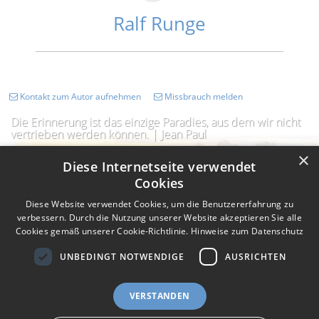
Ralf Runge
Kontakt zum Autor aufnehmen
Missbrauch melden
Die Erinnerung ist das einzige Paradies, aus dem wir nicht
vertrieben werden können. | Jean Paul
×
Diese Internetseite verwendet
Cookies
Diese Website verwendet Cookies, um die Benutzererfahrung zu
verbessern. Durch die Nutzung unserer Website akzeptieren Sie alle
Cookies gemäß unserer Cookie-Richtlinie.
Hinweise zum Datenschutz
UNBEDINGT NOTWENDIGE
AUSRICHTEN
Impressum
Nutzungsbedingungen
Datenschutz
AGB
VERSTANDEN
I
Barrierefreiheit
Barriere melden
Accessibility-Modus aktivieren
I
m
Kontrastmodus aktivieren